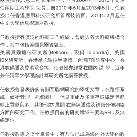
兩度擔任訊息工程學系主任，並於2004年至2010年間連
任兩期工程學院 院長。自2010 年6月至2013年5月，任教
授出任香港應用科技研究所首席技術官。2014年3月起任
中文大學信息學講座教授。
任教授擁有廣泛的科研工作經驗，曾經與各大科研機構合
作，其中包括美國貝爾實驗室、
美國貝爾通信研究所(Bellcore，現稱 Telcordia)、美國
IBM研究所、香港摩托羅拉半導體、台灣ITRI研究中心、香
港數碼通及香港電台等。任教授亦經常在國內 講 學，近年
兼任清華大學理論計算研究所之講座教授。
任教授曾發表許多有關互聯網研究的學術文章，在路徑系
統、緩衝管理、死鎖處理、信息重組及多重存取協定等範
疇上貢獻良多。其後他亦 展開 在無線通信及視頻分佈網絡
方面的研究工作。任教授目前的研究領域主要為RFID及無
線定位。
任教授教導之博士畢業生，有八位已成為海內外大學的教